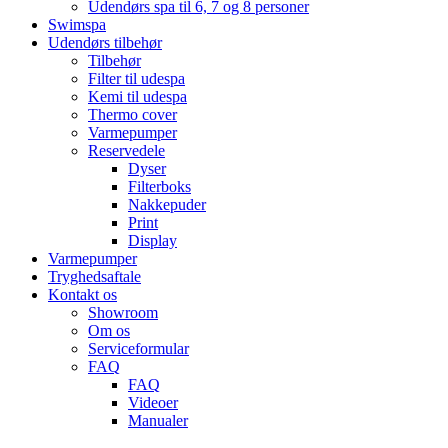
Udendørs spa til 6, 7 og 8 personer
Swimspa
Udendørs tilbehør
Tilbehør
Filter til udespa
Kemi til udespa
Thermo cover
Varmepumper
Reservedele
Dyser
Filterboks
Nakkepuder
Print
Display
Varmepumper
Tryghedsaftale
Kontakt os
Showroom
Om os
Serviceformular
FAQ
FAQ
Videoer
Manualer