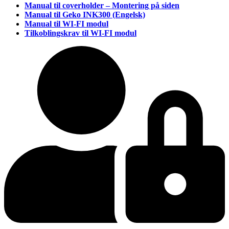
Manual til coverholder – Montering på siden
Manual til Geko INK300 (Engelsk)
Manual til WI-FI modul
Tilkoblingskrav til WI-FI modul