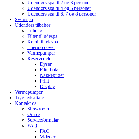
Udendørs spa til 2 og 3 personer
Udendørs spa til 4 og 5 personer
Udendørs spa til 6, 7 og 8 personer
Swimspa
Udendørs tilbehør
Tilbehør
Filter til udespa
Kemi til udespa
Thermo cover
Varmepumper
Reservedele
Dyser
Filterboks
Nakkepuder
Print
Display
Varmepumper
Tryghedsaftale
Kontakt os
Showroom
Om os
Serviceformular
FAQ
FAQ
Videoer