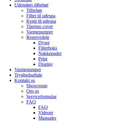
Udendørs tilbehør
Tilbehør
Filter til udespa
Kemi til udespa
Thermo cover
Varmepumper
Reservedele
Dyser
Filterboks
Nakkepuder
Print
Display
Varmepumper
Tryghedsaftale
Kontakt os
Showroom
Om os
Serviceformular
FAQ
FAQ
Videoer
Manualer