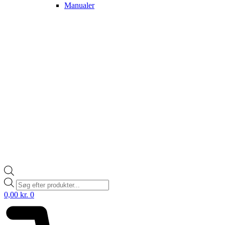
Manualer
Products
search
0,00
kr.
0