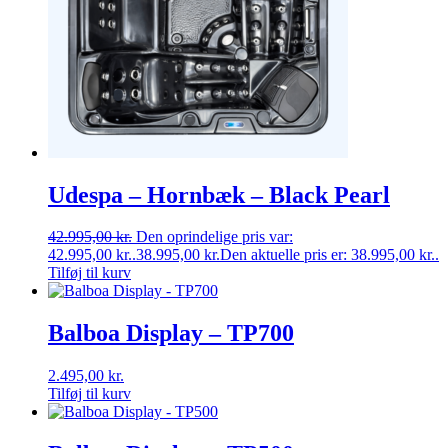
Udespa – Hornbæk – Black Pearl
42.995,00
kr.
Den oprindelige pris var:
42.995,00 kr..
38.995,00
kr.
Den aktuelle pris er: 38.995,00 kr..
Tilføj til kurv
Balboa Display – TP700
2.495,00
kr.
Tilføj til kurv