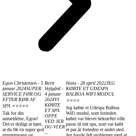
Egon Christensen - 5
Berit
Hans - 28 april 2022
JEG
januar 2024
SUPER
Vejlgård -
KØBTE ET UDESPA
SERVICE FØR OG
4 januar
BALBOA WIFI MODUL
EFTER KØB AF
2024
VI
⭐⭐⭐⭐
KØBTE
SPA ⭐⭐⭐⭐⭐
Jeg købte et Udespa Balboa
ET SPA
Tak for din
WiFi modul, som forinden
OPPE
anmeldelse, Egon!
købet var blevet bekræftet ville
VED JER
Det er dejligt at høre,
passe til mit spa, som var købt
OG VI ER
at du fik en super god
et par år forinden et andet sted.
...
gennemgang og
Jeg havde lidt problemer med at