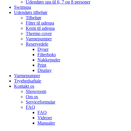
Udendørs spa til 6, 7 og 8 personer
Swimspa
Udendørs tilbehør
Tilbehør
Filter til udespa
Kemi til udespa
Thermo cover
Varmepumper
Reservedele
Dyser
Filterboks
Nakkepuder
Print
Display
Varmepumper
Tryghedsaftale
Kontakt os
Showroom
Om os
Serviceformular
FAQ
FAQ
Videoer
Manualer