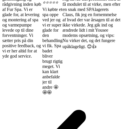
⭐⭐⭐⭐⭐
rådgivning inden køb
få modulet til at virke, men efter
af Fur Spa. Vi er
Vi købte et
en snak med SPAlagerets
glade for, at levering
spa oppe
Claus, fik jeg en fornemmelse
og montering af spa
ved jer og
af hvad der var årsagen til at det
og varmepumpe
vi er super
ikke virkede. Jeg gik ind og
levede op til dine
glade for
ændrede lidt i mit Yousee
forventninger. Vi
den
modems opsætning, og vips:
sætter pris på din
behandling
Nu virker det, og det fungere
positive feedback, og
vi fik. Spa
upåklageligt. 😊👍
vi er her altid for at
badet
yde god service.
bliver
brugt rigtig
meget. Vi
kan klart
anbefalde
jer til
andre 🤩
🤩🤩