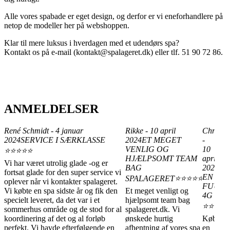
Alle vores spabade er eget design, og derfor er vi eneforhandlere på
netop de modeller her på webshoppen.
Klar til mere luksus i hverdagen med et udendørs spa?
Kontakt os på e-mail (kontakt@spalageret.dk) eller tlf. 51 90 72 86.
ANMELDELSER
René Schmidt - 4 januar
Rikke - 10 april
Christia
2024
SERVICE I SÆRKLASSE
2024
ET MEGET
-
VENLIG OG
10
⭐⭐⭐⭐⭐
HJÆLPSOMT TEAM
april
Vi har været utrolig glade -og er
BAG
2024
KØ
fortsat glade for den super service vi
EN
SPALAGERET⭐⭐⭐⭐⭐
oplever når vi kontakter spalageret.
FUUR
Vi købte en spa sidste år og fik den
Et meget venligt og
4G
specielt leveret, da det var i et
hjælpsomt team bag
⭐⭐⭐⭐
sommerhus område og de stod for al
spalageret.dk. Vi
koordinering af det og al forløb
ønskede hurtig
Købte
perfekt. Vi havde efterfølgende en
afhentning af vores spa
en