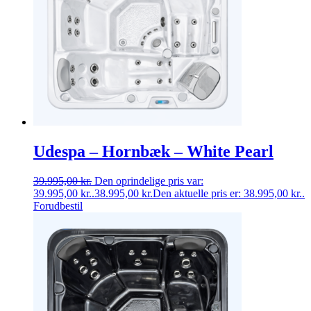
Udespa – Hornbæk – White Pearl
39.995,00
kr.
Den oprindelige pris var:
39.995,00 kr..
38.995,00
kr.
Den aktuelle pris er: 38.995,00 kr..
Forudbestil