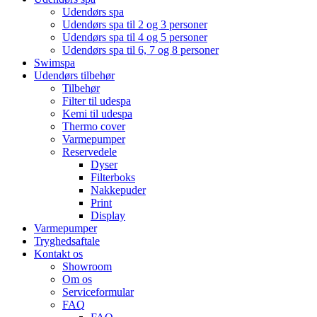
Udendørs spa
Udendørs spa til 2 og 3 personer
Udendørs spa til 4 og 5 personer
Udendørs spa til 6, 7 og 8 personer
Swimspa
Udendørs tilbehør
Tilbehør
Filter til udespa
Kemi til udespa
Thermo cover
Varmepumper
Reservedele
Dyser
Filterboks
Nakkepuder
Print
Display
Varmepumper
Tryghedsaftale
Kontakt os
Showroom
Om os
Serviceformular
FAQ