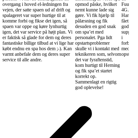
overgang i hoved el-ledningen fra
opmod påske, hvilket
Fuur
vejen, der satte spaen ud af drift og
nemt kunne lade sig
4G.
spalageret var super hurtige til at
gøre. Vi fik hjælp til
Har
komme forbi og fikse det igen, så
pålæsning og fik
fået
spaen var oppe og køre lynhurtig
desuden en god snak
god
igen, det var service på højt plan. Vi
om spa’et med
support
er faktisk så glade for dem og deres
personalet. Pga lidt
i
fantastiske billige tilbud at vi lige har
opstartsproblemer
forbinde
købt endnu en spa hos dem ;-). Kan
skulle vi i kontakt med
med
varmt anbefale dem og deres super
teknikeren som, selvom
opstart.
service til alle andre.
det var fyraftenstid,
kom hurtigt til Herning
og fik spa’et startet
korrekt op.
Sammenlagt en rigtig
god oplevelse!