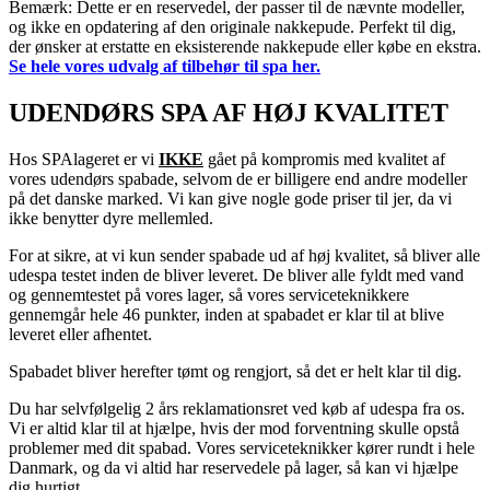
Bemærk: Dette er en reservedel, der passer til de nævnte modeller,
og ikke en opdatering af den originale nakkepude. Perfekt til dig,
der ønsker at erstatte en eksisterende nakkepude eller købe en ekstra.
Se hele vores udvalg af tilbehør til spa her.
UDENDØRS SPA AF HØJ KVALITET
Hos SPAlageret er vi
IKKE
gået på kompromis med kvalitet af
vores udendørs spabade, selvom de er billigere end andre modeller
på det danske marked. Vi kan give nogle gode priser til jer, da vi
ikke benytter dyre mellemled.
For at sikre, at vi kun sender spabade ud af høj kvalitet, så bliver alle
udespa testet inden de bliver leveret. De bliver alle fyldt med vand
og gennemtestet på vores lager, så vores serviceteknikkere
gennemgår hele 46 punkter, inden at spabadet er klar til at blive
leveret eller afhentet.
Spabadet bliver herefter tømt og rengjort, så det er helt klar til dig.
Du har selvfølgelig 2 års reklamationsret ved køb af udespa fra os.
Vi er altid klar til at hjælpe, hvis der mod forventning skulle opstå
problemer med dit spabad. Vores serviceteknikker kører rundt i hele
Danmark, og da vi altid har reservedele på lager, så kan vi hjælpe
dig hurtigt.