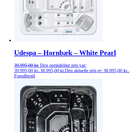
Udespa – Hornbæk – White Pearl
39.995,00
kr.
Den oprindelige pris var:
39.995,00 kr..
38.995,00
kr.
Den aktuelle pris er: 38.995,00 kr..
Forudbestil