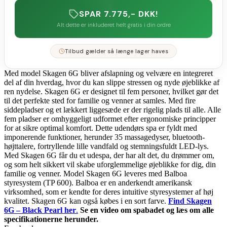
SPAR 7.775,- DKK!
Alt dette er inkluderet helt gratis i din ordre
Tilbud gælder så længe lager haves
Med model Skagen 6G bliver afslapning og velvære en integreret
del af din hverdag, hvor du kan slippe stressen og nyde øjeblikke af
ren nydelse. Skagen 6G er designet til fem personer, hvilket gør det
til det perfekte sted for familie og venner at samles. Med fire
siddepladser og et lækkert liggesæde er der rigelig plads til alle. Alle
fem pladser er omhyggeligt udformet efter ergonomiske principper
for at sikre optimal komfort. Dette udendørs spa er fyldt med
imponerende funktioner, herunder 35 massagedyser, bluetooth-
højttalere, fortryllende lille vandfald og stemningsfuldt LED-lys.
Med Skagen 6G får du et udespa, der har alt det, du drømmer om,
og som helt sikkert vil skabe uforglemmelige øjeblikke for dig, din
familie og venner. Model Skagen 6G leveres med Balboa
styresystem (TP 600). Balboa er en anderkendt amerikansk
virksomhed, som er kendte for deres intuitive styresystemer af høj
kvalitet. Skagen 6G kan også købes i en sort farve.
Find Skagen
6G – Black Pearl her
.
Se en video om spabadet og læs om alle
specifikationerne herunder.