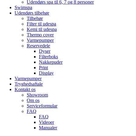
Udendørs spa til 6, 7 og 8 personer
Swimspa
Udendørs tilbehør
Tilbehør
Filter til udespa
Kemi til udespa
Thermo cover
Varmepumper
Reservedele
Dyser
Filterboks
Nakkepuder
Print
Display
Varmepumper
Tryghedsaftale
Kontakt os
Showroom
Om os
Serviceformular
FAQ
FAQ
Videoer
Manualer