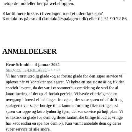
netop de modeller her på webshoppen.
Klar til mere luksus i hverdagen med et udendørs spa?
Kontakt os på e-mail (kontakt@spalageret.dk) eller tlf. 51 90 72 86.
ANMELDELSER
René Schmidt - 4 januar 2024
Ri
SERVICE I SÆRKLASSE ⭐⭐⭐⭐⭐
ET
S
Vi har været utrolig glade -og er fortsat glade for den super service vi
Et
oplever når vi kontakter spalageret. Vi købte en spa sidste år og fik den
hu
specielt leveret, da det var i et sommerhus område og de stod for al
si
koordinering af det og al forløb perfekt. Vi havde efterfølgende en
sp
overgang i hoved el-ledningen fra vejen, der satte spaen ud af drift og
me
spalageret var super hurtige til at komme forbi og fikse det igen, så
He
spaen var oppe og køre lynhurtig igen, det var service på højt plan. Vi
op
er faktisk så glade for dem og deres fantastiske billige tilbud at vi lige
har købt endnu en spa hos dem ;-). Kan varmt anbefale dem og deres
super service til alle andre.