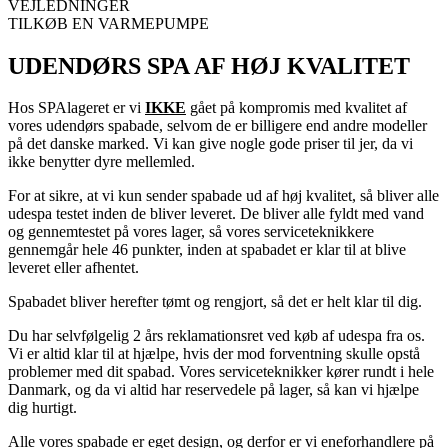
VEJLEDNINGER
TILKØB EN VARMEPUMPE
UDENDØRS SPA AF HØJ KVALITET
Hos SPAlageret er vi
IKKE
gået på kompromis med kvalitet af
vores udendørs spabade, selvom de er billigere end andre modeller
på det danske marked. Vi kan give nogle gode priser til jer, da vi
ikke benytter dyre mellemled.
For at sikre, at vi kun sender spabade ud af høj kvalitet, så bliver alle
udespa testet inden de bliver leveret. De bliver alle fyldt med vand
og gennemtestet på vores lager, så vores serviceteknikkere
gennemgår hele 46 punkter, inden at spabadet er klar til at blive
leveret eller afhentet.
Spabadet bliver herefter tømt og rengjort, så det er helt klar til dig.
Du har selvfølgelig 2 års reklamationsret ved køb af udespa fra os.
Vi er altid klar til at hjælpe, hvis der mod forventning skulle opstå
problemer med dit spabad. Vores serviceteknikker kører rundt i hele
Danmark, og da vi altid har reservedele på lager, så kan vi hjælpe
dig hurtigt.
Alle vores spabade er eget design, og derfor er vi eneforhandlere på