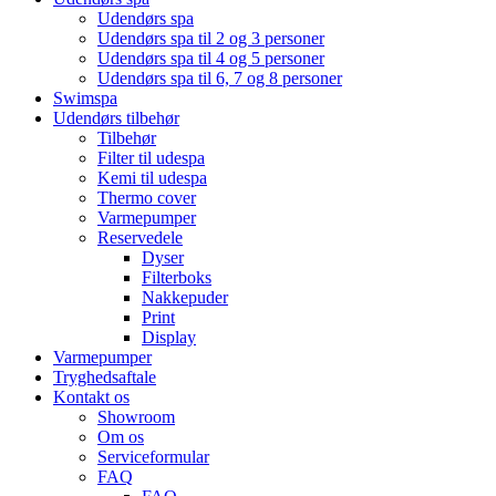
Udendørs spa
Udendørs spa til 2 og 3 personer
Udendørs spa til 4 og 5 personer
Udendørs spa til 6, 7 og 8 personer
Swimspa
Udendørs tilbehør
Tilbehør
Filter til udespa
Kemi til udespa
Thermo cover
Varmepumper
Reservedele
Dyser
Filterboks
Nakkepuder
Print
Display
Varmepumper
Tryghedsaftale
Kontakt os
Showroom
Om os
Serviceformular
FAQ