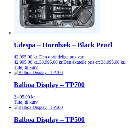
Udespa – Hornbæk – Black Pearl
42.995,00
kr.
Den oprindelige pris var:
42.995,00 kr..
38.995,00
kr.
Den aktuelle pris er: 38.995,00 kr..
Tilføj til kurv
Balboa Display – TP700
2.495,00
kr.
Tilføj til kurv
Balboa Display – TP500