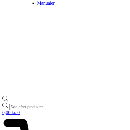
Manualer
Products
search
0,00
kr.
0