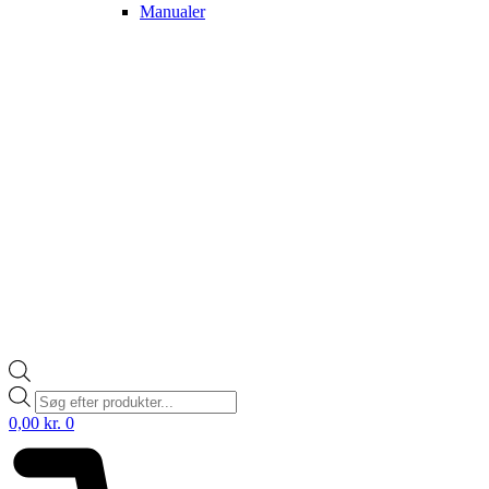
Manualer
Products
search
0,00
kr.
0