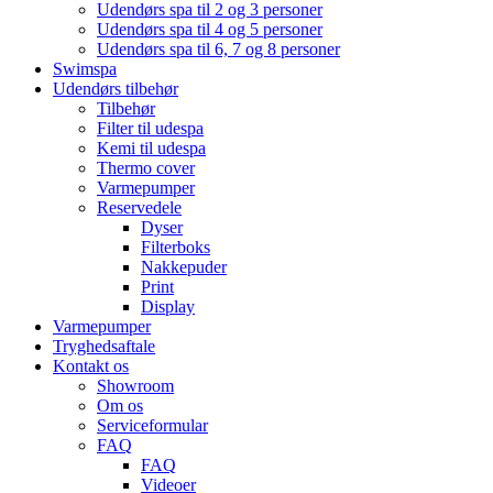
Udendørs spa til 2 og 3 personer
Udendørs spa til 4 og 5 personer
Udendørs spa til 6, 7 og 8 personer
Swimspa
Udendørs tilbehør
Tilbehør
Filter til udespa
Kemi til udespa
Thermo cover
Varmepumper
Reservedele
Dyser
Filterboks
Nakkepuder
Print
Display
Varmepumper
Tryghedsaftale
Kontakt os
Showroom
Om os
Serviceformular
FAQ
FAQ
Videoer