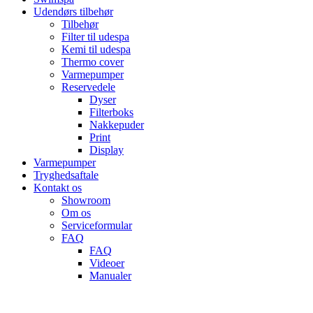
Udendørs tilbehør
Tilbehør
Filter til udespa
Kemi til udespa
Thermo cover
Varmepumper
Reservedele
Dyser
Filterboks
Nakkepuder
Print
Display
Varmepumper
Tryghedsaftale
Kontakt os
Showroom
Om os
Serviceformular
FAQ
FAQ
Videoer
Manualer