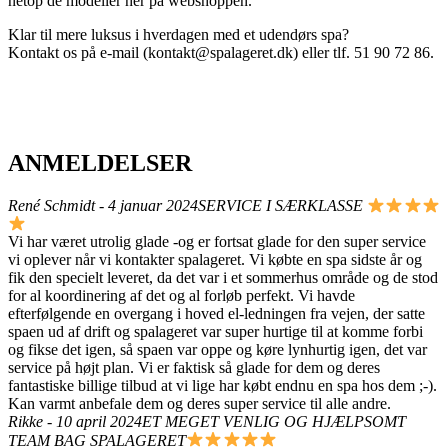
netop de modeller her på webshoppen.
Klar til mere luksus i hverdagen med et udendørs spa?
Kontakt os på e-mail (kontakt@spalageret.dk) eller tlf. 51 90 72 86.
ANMELDELSER
René Schmidt - 4 januar 2024
SERVICE I SÆRKLASSE
Vi har været utrolig glade -og er fortsat glade for den super service
vi oplever når vi kontakter spalageret. Vi købte en spa sidste år og
fik den specielt leveret, da det var i et sommerhus område og de stod
for al koordinering af det og al forløb perfekt. Vi havde
efterfølgende en overgang i hoved el-ledningen fra vejen, der satte
spaen ud af drift og spalageret var super hurtige til at komme forbi
og fikse det igen, så spaen var oppe og køre lynhurtig igen, det var
service på højt plan. Vi er faktisk så glade for dem og deres
fantastiske billige tilbud at vi lige har købt endnu en spa hos dem ;-).
Kan varmt anbefale dem og deres super service til alle andre.
Rikke - 10 april 2024
ET MEGET VENLIG OG HJÆLPSOMT
TEAM BAG SPALAGERET