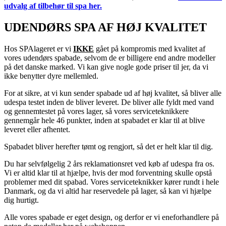
udvalg af tilbehør til spa her.
UDENDØRS SPA AF HØJ KVALITET
Hos SPAlageret er vi
IKKE
gået på kompromis med kvalitet af
vores udendørs spabade, selvom de er billigere end andre modeller
på det danske marked. Vi kan give nogle gode priser til jer, da vi
ikke benytter dyre mellemled.
For at sikre, at vi kun sender spabade ud af høj kvalitet, så bliver alle
udespa testet inden de bliver leveret. De bliver alle fyldt med vand
og gennemtestet på vores lager, så vores serviceteknikkere
gennemgår hele 46 punkter, inden at spabadet er klar til at blive
leveret eller afhentet.
Spabadet bliver herefter tømt og rengjort, så det er helt klar til dig.
Du har selvfølgelig 2 års reklamationsret ved køb af udespa fra os.
Vi er altid klar til at hjælpe, hvis der mod forventning skulle opstå
problemer med dit spabad. Vores serviceteknikker kører rundt i hele
Danmark, og da vi altid har reservedele på lager, så kan vi hjælpe
dig hurtigt.
Alle vores spabade er eget design, og derfor er vi eneforhandlere på