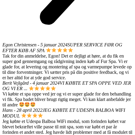
Egon Christensen - 5 januar 2024
SUPER SERVICE FØR OG
EFTER KØB AF SPA
Tak for din anmeldelse, Egon! Det er dejligt at høre, at du fik en
super god gennemgang og rådgivning inden køb af Fur Spa. Vi er
glade for, at levering og montering af spa og varmepumpe levede op
til dine forventninger. Vi sætter pris på din positive feedback, og vi
er her altid for at yde god service.
Berit Vejlgård - 4 januar 2024
VI KØBTE ET SPA OPPE VED JER
OG VI ER ...
Vi købte et spa oppe ved jer og vi er super glade for den behandling
vi fik. Spa badet bliver brugt rigtig meget. Vi kan klart anbefalde jer
til andre
Hans - 28 april 2022
JEG KØBTE ET UDESPA BALBOA WIFI
MODUL
Jeg købte et Udespa Balboa WiFi modul, som forinden købet var
blevet bekræftet ville passe til mit spa, som var købt et par år
forinden et andet sted. Jeg havde lidt problemer med at få modulet til