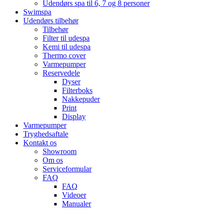
Udendørs spa til 6, 7 og 8 personer
Swimspa
Udendørs tilbehør
Tilbehør
Filter til udespa
Kemi til udespa
Thermo cover
Varmepumper
Reservedele
Dyser
Filterboks
Nakkepuder
Print
Display
Varmepumper
Tryghedsaftale
Kontakt os
Showroom
Om os
Serviceformular
FAQ
FAQ
Videoer
Manualer