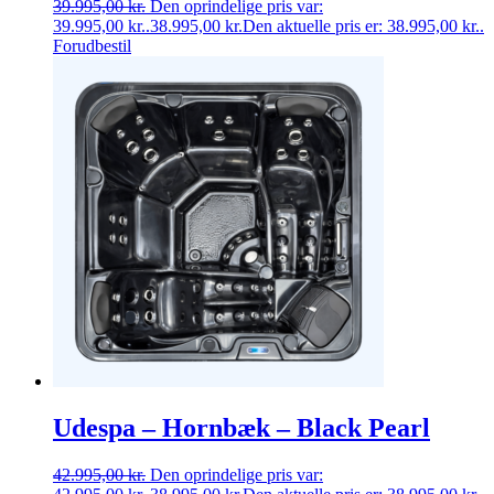
39.995,00
kr.
Den oprindelige pris var:
39.995,00 kr..
38.995,00
kr.
Den aktuelle pris er: 38.995,00 kr..
Forudbestil
Udespa – Hornbæk – Black Pearl
42.995,00
kr.
Den oprindelige pris var: