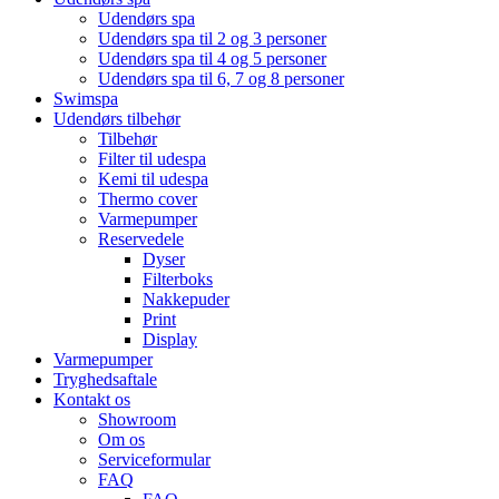
Udendørs spa
Udendørs spa til 2 og 3 personer
Udendørs spa til 4 og 5 personer
Udendørs spa til 6, 7 og 8 personer
Swimspa
Udendørs tilbehør
Tilbehør
Filter til udespa
Kemi til udespa
Thermo cover
Varmepumper
Reservedele
Dyser
Filterboks
Nakkepuder
Print
Display
Varmepumper
Tryghedsaftale
Kontakt os
Showroom
Om os
Serviceformular
FAQ